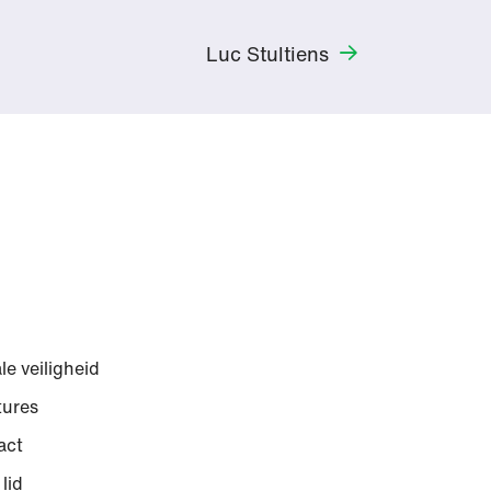
Luc Stultiens
le veiligheid
tures
act
lid