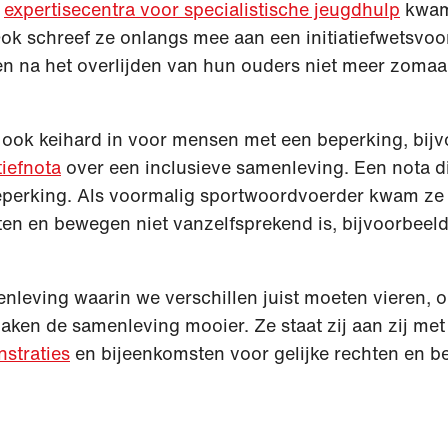
r
expertisecentra voor specialistische jeugdhulp
kwam
k schreef ze onlangs mee aan een initiatiefwetsvoor
n na het overlijden van hun ouders niet meer zoma
h ook keihard in voor mensen met een beperking, bij
tiefnota
over een inclusieve samenleving. Een nota d
perking. Als voormalig sportwoordvoerder kwam ze 
ten en bewegen niet vanzelfsprekend is, bijvoorbeel
enleving waarin we verschillen juist moeten vieren, 
ken de samenleving mooier. Ze staat zij aan zij met
straties
en bijeenkomsten voor gelijke rechten en be