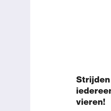
Strijde
iederee
vieren!