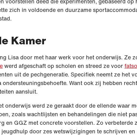
 en voorstellen deed die experimenten, gebaseerd op 
ette zich in voldoende en duurzame sportaccommoda
stad.
de Kamer
ng Lisa door met haar werk voor het onderwijs. Ze z
ge
werd afgeschaft op scholen en streed ze voor
fatso
nten uit de pechgeneratie. Specifiek neemt ze het v
a ondersteuningsbehoefte. Want ook zij hebben recht
eiten aansluit.
et onderwijs werd ze geraakt door de ellende waar 
n, zoals wachtlijsten en behandelingen die niet pas
rg en GGZ met concrete voorstellen. Zo verbeterde 
 jeugdhulp door zes wetswijzigingen te schrijven en 