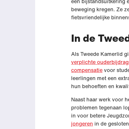
een bijstandsuitkering
beweging kregen. Ze z
fietsvriendelijke binnen
In de Twee
Als Tweede Kamerlid gi
verplichte ouderbijdra
compensatie
voor stude
leerlingen met een extr
hun behoeften en kwalit
Naast haar werk voor h
problemen tegenaan lope
in voor betere Jeugdzo
jongeren
in de gesloten