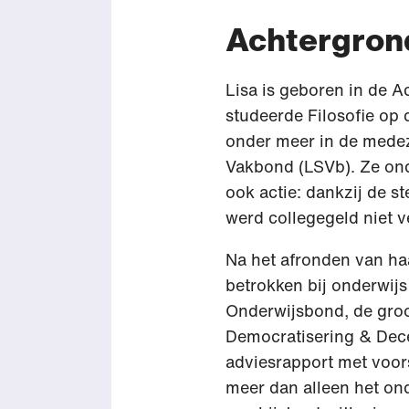
Achtergron
Lisa is geboren in de A
studeerde Filosofie op 
onder meer in de medez
Vakbond (LSVb). Ze ond
ook actie: dankzij de s
werd collegegeld niet 
Na het afronden van haa
betrokken bij onderwij
Onderwijsbond, de groo
Democratisering & Dece
adviesrapport met voors
meer dan alleen het on